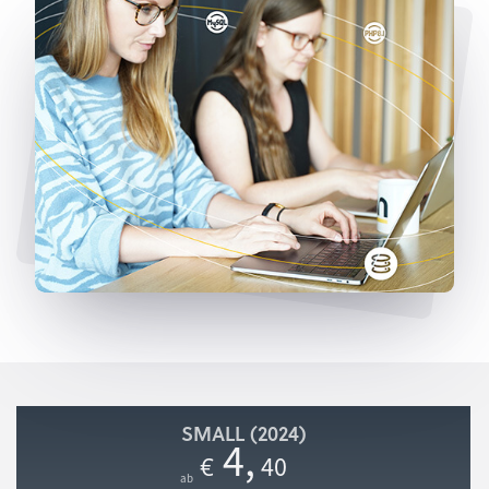
SMALL (2024)
4
,
40
€