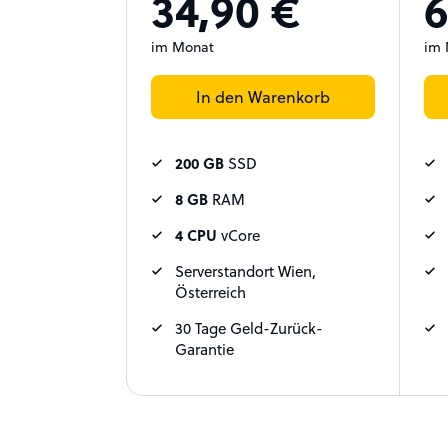
34,90 €
6
im Monat
im 
In den Warenkorb
200 GB
SSD
8 GB
RAM
4 CPU
vCore
Serverstandort Wien,
Österreich
30 Tage Geld-Zurück-
Garantie