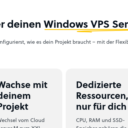
er deinen
Windows VPS Ser
igurierst, wie es dein Projekt braucht – mit der Flexi
Wachse mit
Dedizierte
deinem
Ressourcen
Projekt
nur für dich
echsel vom Cloud
CPU, RAM und SSD-
erver M zum XXL,
Speicher gehören dir