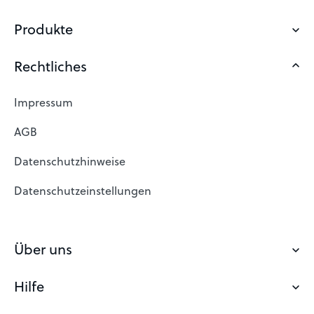
Produkte
Rechtliches
Domain sichern
Eigene Domain
Impressum
Domain Suche
AGB
Domain reservieren
Datenschutzhinweise
Freie Domains
Datenschutzeinstellungen
Domain registrieren
Webhosting Österreich
Über uns
Günstiges Webhosting
Hilfe
Über easyname
Email Anbieter