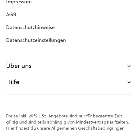
Impressum
Domain Suche
AGB
Domain reservieren
Datenschutzhinweise
Freie Domains
Datenschutzeinstellungen
Domain registrieren
Webhosting Österreich
Über uns
Günstiges Webhosting
Hilfe
Über easyname
Email Anbieter
Kundenerfahrungen
Statusmeldungen
Team
Hilfebereich
Preise inkl. 20% USt. Angebote sind nur für begrenzte Zeit
Blog
gültig und sind teils abhängig von Mindestvertragslaufzeiten.
Kontakt
Hier findest du unsere
Allgemeinen Geschäftsbedingungen
.
Jobs
VPS-Tutorials