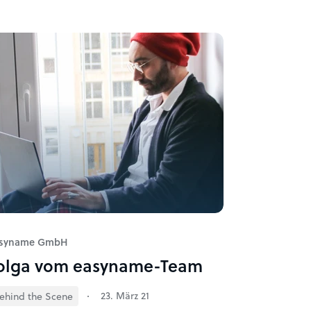
syname GmbH
olga vom easyname-Team
23. März 21
ehind the Scene