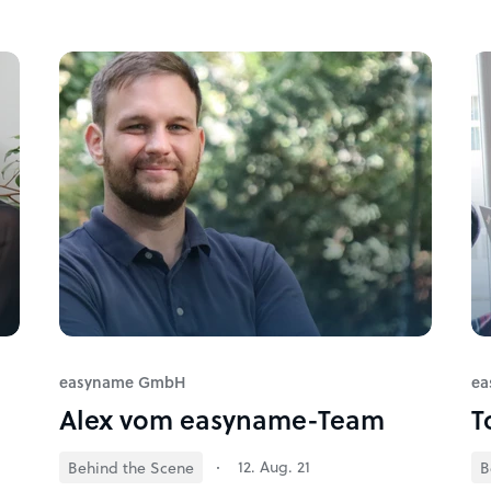
easyname GmbH
ea
Alex vom easyname-Team
T
12. Aug. 21
Behind the Scene
B