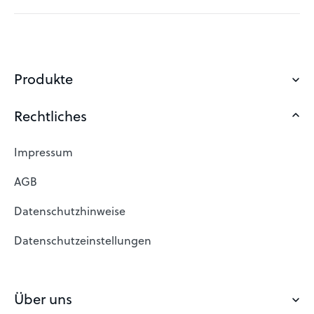
Produkte
Rechtliches
Domain sichern
Eigene Domain
Impressum
Domain Suche
AGB
Domain reservieren
Datenschutzhinweise
Freie Domains
Datenschutzeinstellungen
Domain registrieren
Webhosting Österreich
Über uns