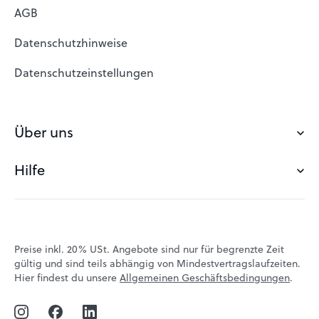
Domain Suche
AGB
Domain reservieren
Datenschutzhinweise
Freie Domains
Datenschutzeinstellungen
Domain registrieren
Webhosting Österreich
Über uns
Günstiges Webhosting
Hilfe
Über easyname
Email Anbieter
Kundenerfahrungen
Statusmeldungen
Team
Hilfebereich
Preise inkl. 20% USt. Angebote sind nur für begrenzte Zeit
Blog
gültig und sind teils abhängig von Mindestvertragslaufzeiten.
Kontakt
Hier findest du unsere
Allgemeinen Geschäftsbedingungen
.
Jobs
VPS-Tutorials
Partnerprogramm