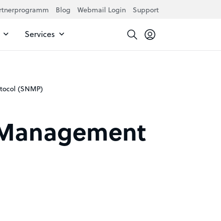
rtnerprogramm
Blog
Webmail Login
Support
Services
tocol (SNMP)
 Management