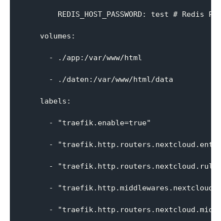
        REDIS_HOST_PASSWORD: test # Redis Pas
    volumes:

      - ./app:/var/www/html

      - ./daten:/var/www/html/data

    labels:

      - "traefik.enable=true"

      - "traefik.http.routers.nextcloud.entry
      - "traefik.http.routers.nextcloud.rule=
      - "traefik.http.middlewares.nextcloud-h
      - "traefik.http.routers.nextcloud.middl