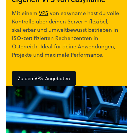
Mit einem
VPS
von easyname hast du volle
Kontrolle über deinen Server – flexibel,
skalierbar und umweltbewusst betrieben in
ISO-zertifizierten Rechenzentren in
Österreich. Ideal für deine Anwendungen,
Projekte und maximale Performance.
Zu den VPS-Angeboten