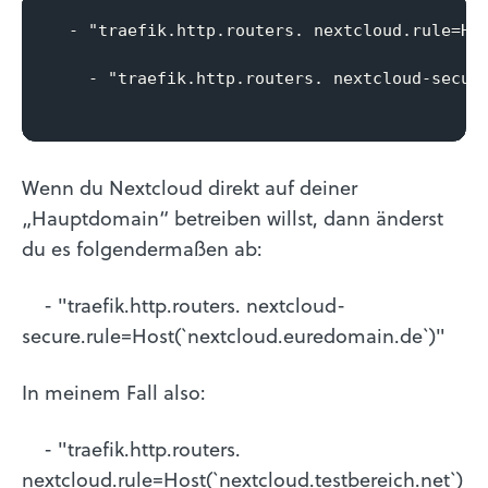
  - "traefik.http.routers. nextcloud.rule=Hos
    - "traefik.http.routers. nextcloud-secure
Wenn du Nextcloud direkt auf deiner
„Hauptdomain“ betreiben willst, dann änderst
du es folgendermaßen ab:
- "traefik.http.routers. nextcloud-
secure.rule=Host(`nextcloud.euredomain.de`)"
In meinem Fall also:
- "traefik.http.routers.
nextcloud.rule=Host(`nextcloud.testbereich.net`)