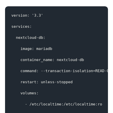
version: '3.3'

services:

  nextcloud-db:

    image: mariadb

    container_name: nextcloud-db

    command: --transaction-isolation=READ-COM
    restart: unless-stopped

    volumes:

      - /etc/localtime:/etc/localtime:ro
