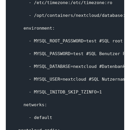
      - /etc/timezone:/etc/timezone:ro

      - /opt/containers/nextcloud/database:/v
    environment:

      - MYSQL_ROOT_PASSWORD=test #SQL root Pa
      - MYSQL_PASSWORD=test #SQL Benutzer Pas
      - MYSQL_DATABASE=nextcloud #Datenbank N
      - MYSQL_USER=nextcloud #SQL Nutzername

      - MYSQL_INITDB_SKIP_TZINFO=1

    networks:

      - default
