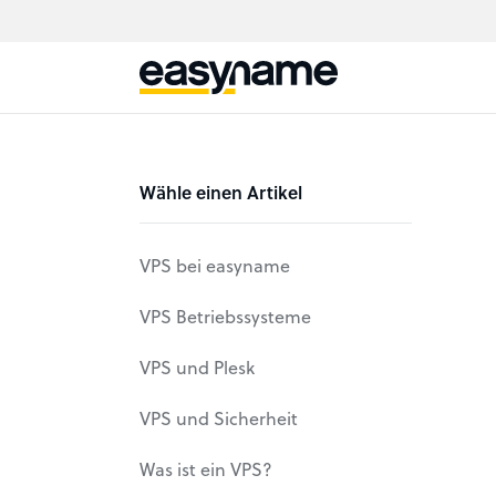
Wähle einen Artikel
VPS bei easyname
Unterschied zwischen VPS
VPS Betriebssysteme
und Webhosting
AlmaLinux auf VPS installieren
VPS und Plesk
CentOS auf VPS installieren
Die ersten Schritte in Plesk
VPS und Sicherheit
Ubuntu auf VPS installieren
Vorstellung Plesk Obsidian auf
VPS: automatisierte Backups
Was ist ein VPS?
VPS
Debian auf VPS / Linux
und Snapshots. Wie geht das?